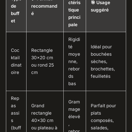
ctéris
🎯 Usage
de
recommand
tique
suggéré
buff
é
princi
et
pale
Rigidi
té
Idéal pour
Coc
Rectangle
moye
bouchées
ktail
30x20 cm
nne,
sèches,
dinat
ou rond 25
rebor
brochettes,
oire
cm
ds
feuilletés
bas
Rep
Gram
as
Grand
Parfait pour
mage
assi
rectangle
plats
élevé
s
40x30 cm
composés,
,
(buff
ou plateau à
salades,
rebor