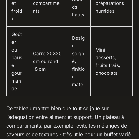
et
compartime
préparations
ds
froid
nts
humides
hauts
)
Goût
Desig
er
n
ou
Mini-
Carré 20x20
soign
paus
desserts,
cm ou rond
é,
e
fruits frais,
18 cm
finitio
gour
chocolats
n
man
mate
de
Ce tableau montre bien que tout se joue sur
l’adéquation entre aliment et support. Un plateau à
compartiments, par exemple, évite les mélanges de
saveurs et de textures - très utile pour un buffet varié