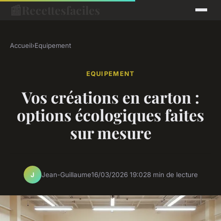
📰
Recettesfaciles
Accueil
›
Equipement
EQUIPEMENT
Vos créations en carton :
options écologiques faites
sur mesure
Jean-Guillaume
16/03/2026 19:02
8 min de lecture
J